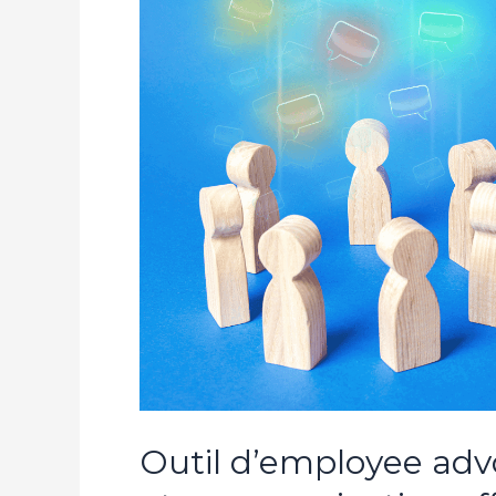
advocacy
:
un
atout
recrutement
et
communication
efficace
Outil d’employee adv