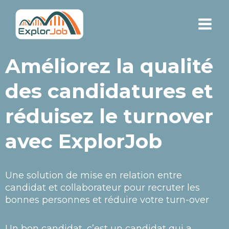
Aller
Main
au
Men
contenu
Améliorez la qualité
des candidatures et
réduisez le turnover
avec ExplorJob
Une solution de mise en relation entre
candidat et collaborateur pour recruter les
bonnes personnes et réduire votre turn-over
Un bon candidat, c’est un candidat qui a