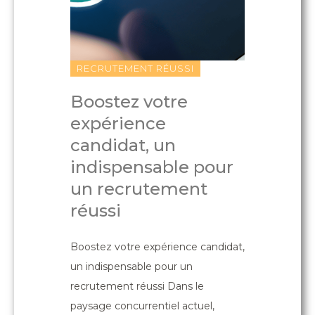
USSI
RECRUTEMENT RÉUSSI
RECRUTEME
UE
Boostez votre
Les cau
expérience
mauvai
candidat, un
recrute
liser
indispensable pour
reconnaî
ur
un recrutement
anticipe
réussi
Les causes d'
utiliser
recrutement à
Boostez votre expérience candidat,
er ? Dans un
anticiper Pour
un indispensable pour un
 constante
équipe perfor
recrutement réussi Dans le
 de savoir
d'embauche es
paysage concurrentiel actuel,
kedIn pour