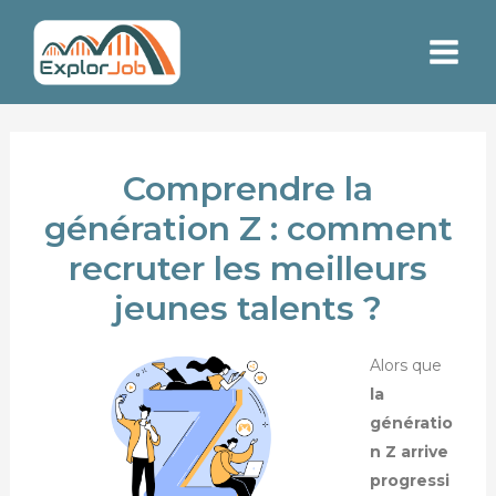
Aller
Navigation
Rechercher
Main
au
de
Men
contenu
l’article
Comprendre la
génération Z : comment
recruter les meilleurs
jeunes talents ?
Alors que
la
génératio
n Z arrive
progressi