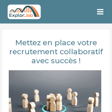
Aller
Navigation
Rechercher
Main
au
de
Men
contenu
l’article
Mettez en place votre
recrutement collaboratif
avec succès !