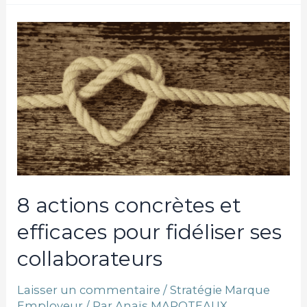
8
actions
concrètes
et
efficaces
pour
fidéliser
ses
collaborateurs
8 actions concrètes et
efficaces pour fidéliser ses
collaborateurs
Laisser un commentaire
/
Stratégie Marque
Employeur
/ Par
Anaïs MAROTEAUX