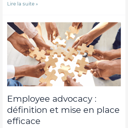
Lire la suite »
Employee
advocacy
:
définition
et
mise
en
place
efficace
Employee advocacy :
définition et mise en place
efficace