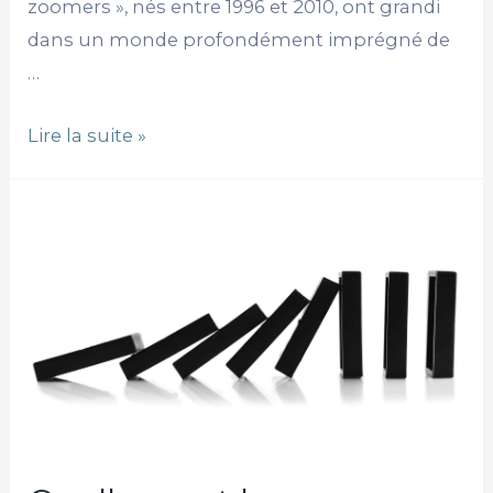
zoomers », nés entre 1996 et 2010, ont grandi
dans un monde profondément imprégné de
…
Lire la suite »
Quelles
sont
les
conséquences
d’un
mauvais
recrutement
?