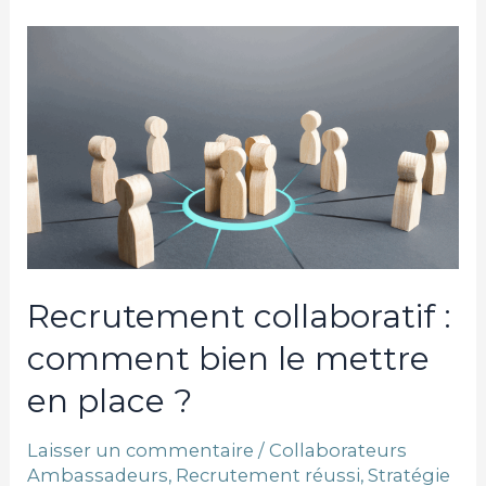
Recrutement
collaboratif
:
comment
bien
le
mettre
en
place
Recrutement collaboratif :
?
comment bien le mettre
en place ?
Laisser un commentaire
/
Collaborateurs
Ambassadeurs
,
Recrutement réussi
,
Stratégie