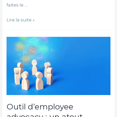
faites le …
Lire la suite »
Outil
d’employee
advocacy
:
un
atout
recrutement
et
communication
Outil d’employee
efficace
advocacy : un atout