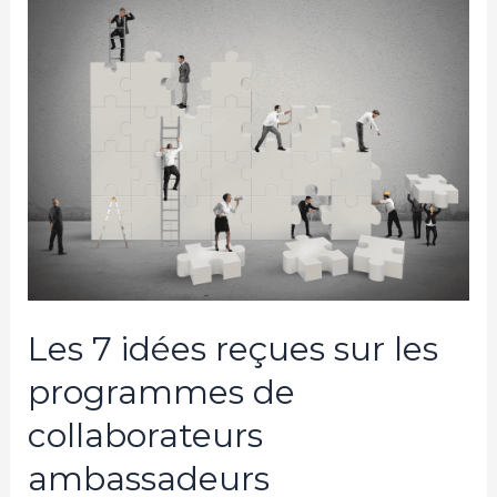
7
idées
reçues
sur
les
programmes
de
collaborateurs
ambassadeurs
Les 7 idées reçues sur les
programmes de
collaborateurs
ambassadeurs