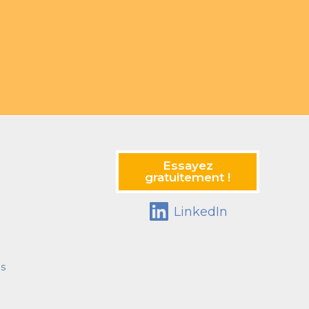
Essayez
gratuitement !
LinkedIn
s