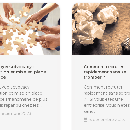
oyee advocacy :
Comment recruter
ition et mise en place
rapidement sans se
ace
tromper ?
yee advocacy :
Comment recruter
ition et mise en place
rapidement sans se t
ace Phénomène de plus
? Si vous êtes une
us répandu chez les …
entreprise, vous n’êtes
sans …
 décembre 2023
6 décembre 2023