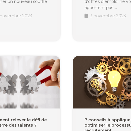
ner un nouveau souffle
d’offres d’emploi ne v
apportent pas …
 novembre 2023
3 novembre 2023
nt relever le défi de
7 conseils à applique
erre des talents ?
optimiser le process
recrutement