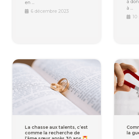
à don
en …
à …
6 décembre 2023
10
La chasse aux talents, c’est
Comme
comme la recherche de
la gu
l’âme sœur après 30 ans