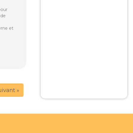
pour
 de
rne et
uivant »