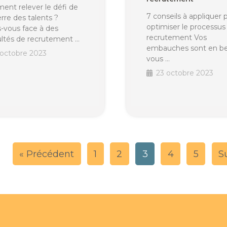
nt relever le défi de
7 conseils à appliquer 
erre des talents ?
optimiser le processus
s-vous face à des
recrutement Vos
cultés de recrutement …
embauches sont en be
 octobre 2023
vous …
23 octobre 2023
« Précédent
1
2
3
4
5
S