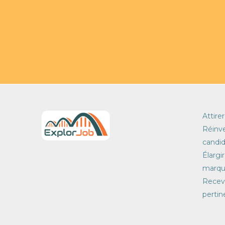
Attirer
Réinve
candid
Élargi
marqu
Recevo
pertin