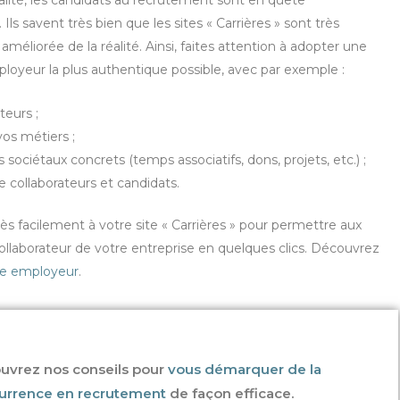
lité, les candidats au recrutement sont en quête
. Ils savent très bien que les sites « Carrières » sont très
améliorée de la réalité. Ainsi, faites attention à adopter une
yeur la plus authentique possible, avec par exemple :
teurs ;
os métiers ;
ciétaux concrets (temps associatifs, dons, projets, etc.) ;
e collaborateurs et candidats.
ès facilement à votre site « Carrières » pour permettre aux
llaborateur de votre entreprise en quelques clics. Découvrez
que employeur
.
uvrez nos conseils pour
vous démarquer de la
urrence en recrutement
de façon efficace.