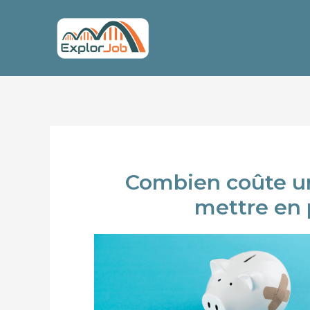
Aller
Navigation
au
de
contenu
l’article
Combien coûte un
mettre en p