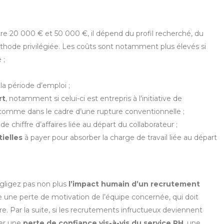
tre 20 000 € et 50 000 €, il dépend du profil recherché, du
hode privilégiée. Les coûts sont notamment plus élevés si
 ;
a période d’emploi ;
rt
, notamment si celui-ci est entrepris à l’initiative de
omme dans le cadre d’une rupture conventionnelle ;
de chiffre d’affaires liée au départ du collaborateur ;
ielles
à payer pour absorber la charge de travail liée au départ
gligez pas non plus
l’impact humain d’un recrutement
 une perte de motivation de l’équipe concernée, qui doit
e. Par la suite, si les recrutements infructueux deviennent
er une
perte de confiance vis-à-vis du service RH
, une