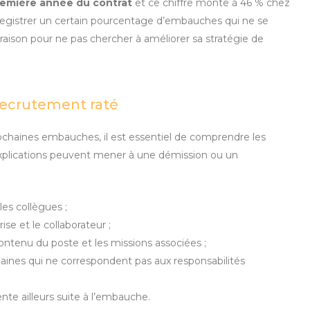
remière année du contrat
et ce chiffre monte à 46 % chez
enregistrer un certain pourcentage d’embauches qui ne se
 raison pour ne pas chercher à améliorer sa stratégie de
recrutement raté
prochaines embauches, il est essentiel de comprendre les
explications peuvent mener à une démission ou un
:
es collègues ;
se et le collaborateur ;
tenu du poste et les missions associées ;
nes qui ne correspondent pas aux responsabilités
nte ailleurs suite à l’embauche.