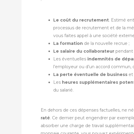
Le coût du recrutement
. Estimé en
processus de recrutement et de la mét
vous faites appel à une société externe
La formation
de la nouvelle recrue ;
Le salaire du collaborateur
pendant l
Les éventuelles
indemnités de dépa
l’employeur ou d’un accord commun, c
La perte éventuelle de business
et 
Les
heures supplémentaires potent
du salarié.
En dehors de ces dépenses factuelles, ne né
raté
. Ce dernier peut engendrer par exemple
absorber une charge de travail supplémentair
monnaie courante, vous pouvez expériment